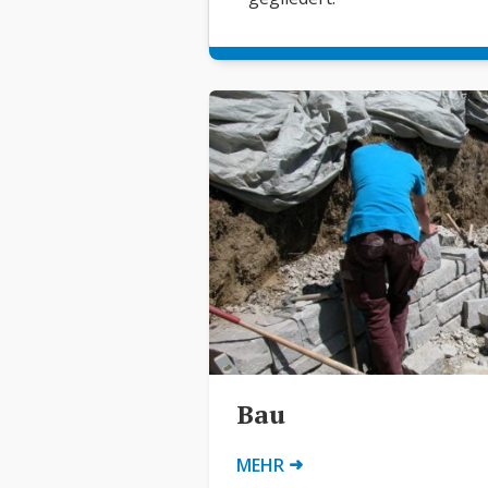
Bau
➜
MEHR