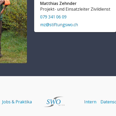
Matthias Zehnder
Projekt- und Einsatzleiter Zivildienst
079 341 06 09
mz@stiftungswo.ch
Jobs & Praktika
Intern
Datensc