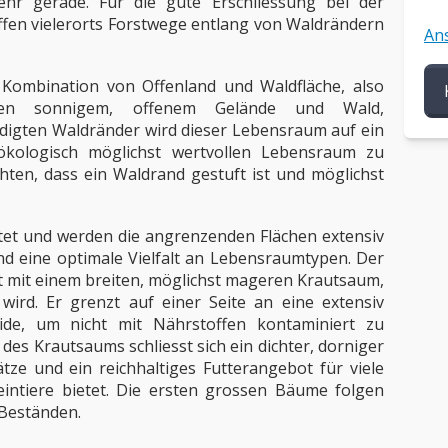
ehr gerade. Für die gute Erschliessung bei der
fen vielerorts Forstwege entlang von Waldrändern
Ans
e Kombination von Offenland und Waldfläche, also
hen sonnigem, offenem Gelände und Wald,
digten Waldränder wird dieser Lebensraum auf ein
kologisch möglichst wertvollen Lebensraum zu
chten, dass ein Waldrand gestuft ist und möglichst
tet und werden die angrenzenden Flächen extensiv
and eine optimale Vielfalt an Lebensraumtypen. Der
t mit einem breiten, möglichst mageren Krautsaum,
ird. Er grenzt auf einer Seite an eine extensiv
ide, um nicht mit Nährstoffen kontaminiert zu
des Krautsaums schliesst sich ein dichter, dorniger
ätze und ein reichhaltiges Futterangebot für viele
eintiere bietet. Die ersten grossen Bäume folgen
 Beständen.