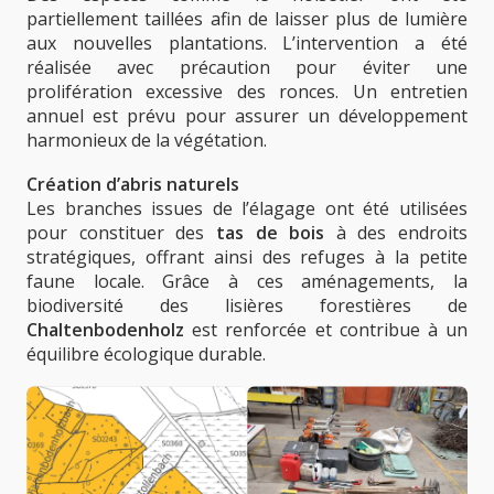
partiellement taillées afin de laisser plus de lumière
aux nouvelles plantations. L’intervention a été
réalisée avec précaution pour éviter une
prolifération excessive des ronces. Un entretien
annuel est prévu pour assurer un développement
harmonieux de la végétation.
Création d’abris naturels
Les branches issues de l’élagage ont été utilisées
pour constituer des
tas de bois
à des endroits
stratégiques, offrant ainsi des refuges à la petite
faune locale. Grâce à ces aménagements, la
biodiversité des lisières forestières de
Chaltenbodenholz
est renforcée et contribue à un
équilibre écologique durable.