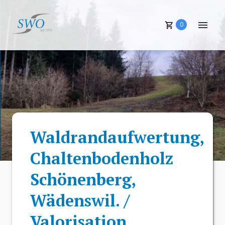
0
Waldrandaufwertung,
Chaltenbodenholz
Schönenberg,
Wädenswil. /
Valorisation