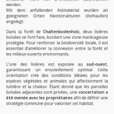
werden.
Mit dem anfallenden Astmaterial wurden an
geeigneten Orten Kleinstrukturen (Asthaufen)
angelegt.
Dans la forêt de
Chaltenbodenholz
, deux lisières
boisées se font face, bordant une zone marécageuse
protégée. Pour renforcer la biodiversité locale, il est
essentiel d’améliorer la connexion entre la forêt et
les milieux ouverts environnants.
L’une des lisières est exposée au
sud-ouest
,
garantissant un ensoleillement optimal. Cette
orientation crée des conditions idéales pour les
espèces végétales et animales qui affectionnent la
lumière et la chaleur. Étant donné que les parcelles
boisées adjacentes sont privées, une
concertation a
été menée avec les propriétaires
afin de définir une
stratégie commune pour valoriser cet habitat.