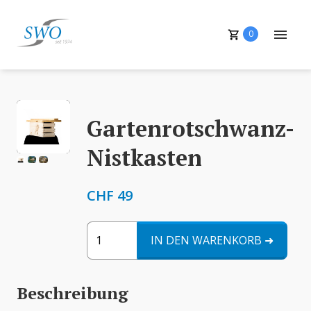
0
Gartenrotschwanz-
Nistkasten
CHF 49
IN DEN WARENKORB
Beschreibung